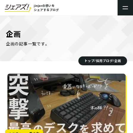
jinjerの想いを
シェアするブログ
トップ
企画
新卒採用
企画の記事一覧です。
キャリア採用
トップ
採用ブログ
企画
/
/
プロダクト採用
採用ブログシェアズ！
社内制度・オフィス
数字で見るjinjer
社員ストーリー