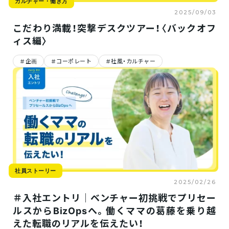
カルチャー・働き方
2025/09/03
こだわり満載！突撃デスクツアー！〈バックオフ
ィス編〉
企画
コーポレート
社風・カルチャー
社員ストーリー
社員ストーリー
社員
2025/08/28
2025/08/27
＃入社エントリ｜ユーザー
＃入社エントリ｜カスタマ
＃入
体験を大切にするものづく
ーサクセスをもっと極めた
ドセ
りがしたい！Web広告デザ
い！世界で最もお客様を大
から
イナーから転身した私のリ
切にする会社でリアルに感
い！
アル
じたこととは？
「リ
仕事・チーム
社員ストーリー
2025/02/26
＃入社エントリ｜ベンチャー初挑戦でプリセー
ルスからBizOpsへ。働くママの葛藤を乗り越
えた転職のリアルを伝えたい！