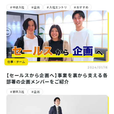
仕事
中途入社
企画
入社エントリ
おすすめ
仕事・チーム
仕事・チーム
カル
2025/09/02
2025/09/01
＃新卒先輩座談会｜「ぶっ
jinjerのVPoT×テックリー
VP
ちゃけどうなの？」25新卒
ドが語る、“日本一”を目指す
ード
の”今”に迫ってみた
開発基盤の裏側
チー
「共
仕事・チーム
2024/01/18
【セールスから企画へ】事業を裏から支える各
部署の企画メンバーをご紹介
新卒入社
企画