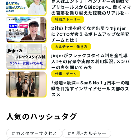
＃入社エントリ｜ベンチャー初挑戦で
プリセールスからBizOpsへ。働くママ
の葛藤を乗り越えた転職のリアルを伝
えたい！
社員ストーリー
2社の上場を経てなぜ出戻りでjinjer
に？CTOが考えるボトムアップな開発
チームとは？
カルチャー・働き方
jinjerがフレックスタイム制を全社導
入！その背景や実際の利用状況、メンバ
ーの声を聞いてみた
仕事・チーム
「最速×最深＝SaaS No.1 」日本一の組
織を目指すインサイドセールス部のス
スメ
人気のハッシュタグ
カスタマーサクセス
社風・カルチャー