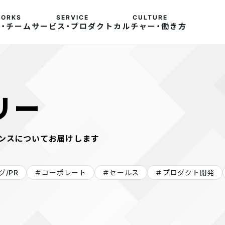
社員ストーリー
・チーム
サービス・プロダクト
カルチャー・働き方
リー
社員ストーリー
社員ストーリー
2025/08/28
＃入社エントリ｜ユーザー体
＃入社エント
験を大切にするものづくりが
サクセスをも
スタンスについてお届けします
したい！Web広告デザイナーか
界で最もお客
ら転身した私のリアル
会社でリアル
は？
/PR
コーポレート
セールス
プロダクト開発
仕事・チーム