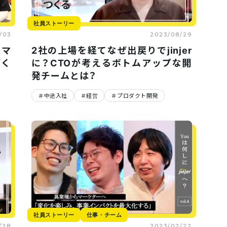
社員ストーリー
/03
2023/08/29
ーマ
2社の上場を経てなぜ出戻りでjinjer
づく
に？CTOが考えるボトムアップな開
発チームとは？
中途入社
経営
プロダクト開発
社員ストーリー
仕事・チーム
/28
2023/02/22