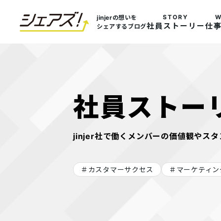
トップ
jinjerの想いを
社員ストーリー
仕事
シェアするブログ
新卒採用
キャリア採用
社員ストー
プロダクト採用
jinjer社で働くメンバーの価値観や
採用ブログシェアズ！
カスタマーサクセス
マーケティング
社内制度・オフィス
数字で見るjinjer