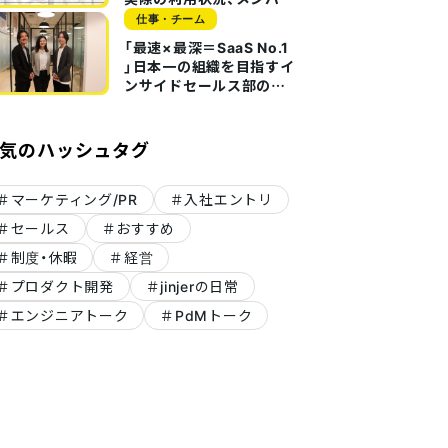
の声を聞いてみた
仕事・チーム
「最速×最深＝SaaS No.1
」日本一の組織を目指すイ
ンサイドセールス部のス
スメ
気のハッシュタグ
マーケティング/PR
入社エントリ
セールス
おすすめ
制度・休暇
経営
プロダクト開発
jinjerの日常
エンジニアトーク
PdMトーク