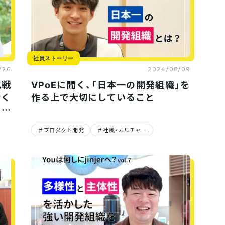
社員ストーリー
/26
2024/08/09
挑戦
VPoEに聞く、「日本一の開発組織」を
働く
作る上で大切にしていること
リア
プロダクト開発
社風・カルチャー