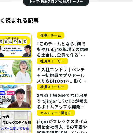
トップ
採用ブログ
社員ストーリー
/
/
仕事・チーム
く読まれる記事
カルチャー・働き方
2025/09/01
2025/07/15
PoT×テックリード
VPoE山本と勤怠テックリード
仕事・チーム
一”を目指す開発
坂﨑が語る！jinjer開発チーム
「このチームとなら、何で
の「バクソク成長」と「共創文
もやれる」10年超えの信頼
化」の裏側
を土台に、全員で作る”日
本一の開発組織”
社員ストーリー
＃入社エントリ｜ベンチ
ャー初挑戦でプリセール
スからBizOpsへ。働くマ
マの葛藤を乗り越えた転
社員ストーリー
職のリアルを伝えたい！
2社の上場を経てなぜ出戻
りでjinjerに？CTOが考え
るボトムアップな開発チ
ームとは？
カルチャー・働き方
jinjerがフレックスタイム
制を全社導入！その背景や
実際の利用状況、メンバー