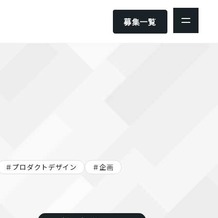
募集一覧
社員ストーリー
2025/08/27
2025/07/07
リ｜カスタマー
＃入社エントリ｜インサイド
っと極めたい！世
セールス一筋のキャリアから
様を大切にする
さらに可能性を広げたい！一体
に感じたことと
感あふれる社内の「リアル」
プロダクトデザイン
企画