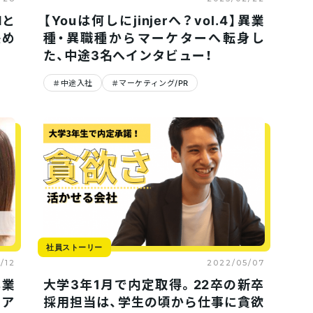
Mと
【Youは何しにjinjerへ？vol.4】異業
決め
種・異職種からマーケターへ転身し
た、中途3名へインタビュー！
中途入社
マーケティング/PR
社員ストーリー
/12
2022/05/07
異業
大学3年1月で内定取得。22卒の新卒
リア
採用担当は、学生の頃から仕事に貪欲