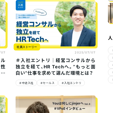
人
社員ストーリー
/07
2025/07/07
ール
＃入社エントリ｜経営コンサルから
能性
独立を経て、HR Techへ。”もっと面
内の
白い”仕事を求めて選んだ環境とは？
中途入社
セールス
入社エントリ