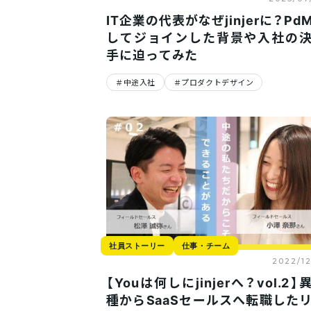
IT企業の代表がなぜjinjerに？Pd
してジョインした背景や入社の
手に迫ってみた
中途入社
プロダクトデザイン
社員ストーリー
仕事・チーム
2022/12
【Youは何しにjinjerへ？vol.2】
種からSaaSセールスへ転職した