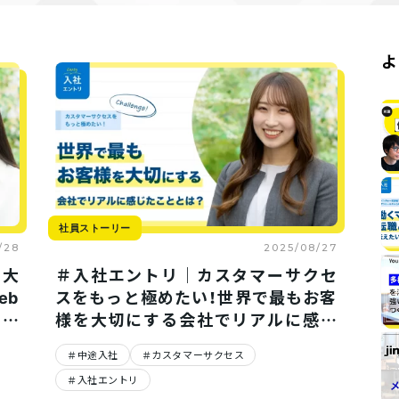
よ
仕事・チーム
仕事・チーム
2025/09/02
＃新卒先輩座談会｜「ぶっちゃ
jinjerのV
けどうなの？」25新卒の”今”に
が語る、“日本
迫ってみた
基盤の裏側
社員ストーリー
/28
2025/08/27
を大
＃入社エントリ｜カスタマーサクセ
eb
スをもっと極めたい！世界で最もお客
のリ
様を大切にする会社でリアルに感じ
たこととは？
中途入社
カスタマーサクセス
入社エントリ