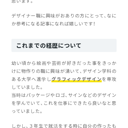
思います。
仕事
仕事・チーム
仕事・チーム
カル
デザイナー職に興味がおありの方にとって、なに
2025/09/02
2025/09/01
＃新卒先輩座談会｜「ぶっ
jinjerのVPoT×テックリー
VP
か参考になる記事になれば嬉しいです！
ちゃけどうなの？」25新卒
ドが語る、“日本一”を目指す
ード
の”今”に迫ってみた
開発基盤の裏側
チー
「共
これまでの経歴について
幼い頃から絵画や芸術が好きだった事をきっか
けに物作りの職に興味が湧いて、デザイン学科の
ある大学へ進学し
グラフィックデザイン
を専攻
していました。
当時はパッケージやロゴ、サインなどのデザイン
を学んでいて、これを仕事にできたら良いなと思
っていました。
しかし、３年生で就活をする時に自分の作ったも