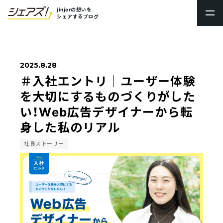
jinjerの想いを
シェアするブログ
トップ
2025.8.28
新卒採用
＃入社エントリ｜ユーザー体験
キャリア採用
を大切にするものづくりがした
い！Web広告デザイナーから転
プロダクト採用
身した私のリアル
採用ブログシェアズ！
社員ストーリー
社内制度・オフィス
数字で見るjinjer
社員ストーリー