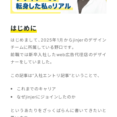
はじめに
はじめまして、2025年1月からjinjerのデザイン
社員ストーリー
社員ストーリー
社員
チーム
に所属している野口です。
2025/08/28
2025/08/27
＃入社エントリ｜ユーザー
＃入社エントリ｜カスタマ
＃入
前職では新卒入社したweb広告代理店のデザイ
体験を大切にするものづく
ーサクセスをもっと極めた
ドセ
ナーをしていました。
りがしたい！Web広告デザ
い！世界で最もお客様を大
から
イナーから転身した私のリ
切にする会社でリアルに感
い！
アル
じたこととは？
「リ
この記事は”入社エントリ記事”ということで、
仕事・チーム
これまでのキャリア
なぜjinjerにジョインしたのか
というあたりをざっくばらんに書いてきたいと