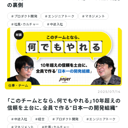
仕事
の裏側
仕事・チーム
仕事・チーム
カル
2025/09/02
2025/09/01
プロダクト開発
エンジニアトーク
マネジメント
＃新卒先輩座談会｜「ぶっ
jinjerのVPoT×テックリー
VP
社風・カルチャー
中途入社
ちゃけどうなの？」25新卒
ドが語る、“日本一”を目指す
ード
の”今”に迫ってみた
開発基盤の裏側
チー
「共
仕事・チーム
2025/07/14
「このチームとなら、何でもやれる」10年超えの
信頼を土台に、全員で作る”日本一の開発組織”
中途入社
経営
プロダクト開発
エンジニアトーク
マネジメント
社風・カルチャー