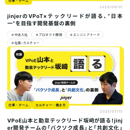
仕事・チーム
2025/09/01
jinjerのVPoT×テックリードが語る、“日本
一”を目指す開発基盤の裏側
中途入社
プロダクト開発
エンジニアトーク
社風・カルチャー
社員ストーリー
社員ストーリー
社員
2025/08/28
2025/08/27
＃入社エントリ｜ユーザー
＃入社エントリ｜カスタマ
＃入
体験を大切にするものづく
ーサクセスをもっと極めた
ドセ
りがしたい！Web広告デザ
い！世界で最もお客様を大
から
イナーから転身した私のリ
切にする会社でリアルに感
い！
アル
じたこととは？
「リ
仕事・チーム
仕事・チーム
カルチャー・働き方
2025/07/15
VPoE山本と勤怠テックリード坂﨑が語る！jinj
er開発チームの「バクソク成長」と「共創文化」