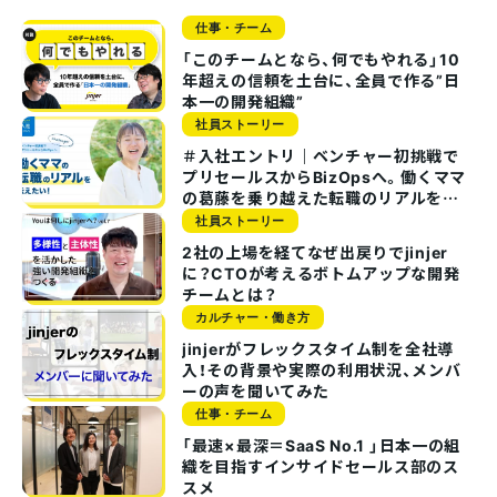
仕事・チーム
「このチームとなら、何でもやれる」10
年超えの信頼を土台に、全員で作る”日
本一の開発組織”
社員ストーリー
＃入社エントリ｜ベンチャー初挑戦で
プリセールスからBizOpsへ。働くママ
の葛藤を乗り越えた転職のリアルを伝
えたい！
社員ストーリー
2社の上場を経てなぜ出戻りでjinjer
に？CTOが考えるボトムアップな開発
チームとは？
カルチャー・働き方
jinjerがフレックスタイム制を全社導
入！その背景や実際の利用状況、メンバ
ーの声を聞いてみた
仕事・チーム
「最速×最深＝SaaS No.1 」日本一の組
織を目指すインサイドセールス部のス
スメ