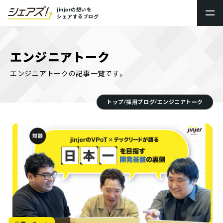
jinjerの想いを
シェアするブログ
トップ
エンジニアトーク
新卒採用
エンジニアトークの記事一覧です。
キャリア採用
トップ
採用ブログ
エンジニアトーク
/
/
プロダクト採用
採用ブログシェアズ！
社内制度・オフィス
数字で見るjinjer
社員ストーリー