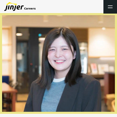
トップ
新卒採用
キャリア採用
プロダクト採用
採用ブログシェアズ！
社内制度・オフィス
数字で見るjinjer
社員ストーリー