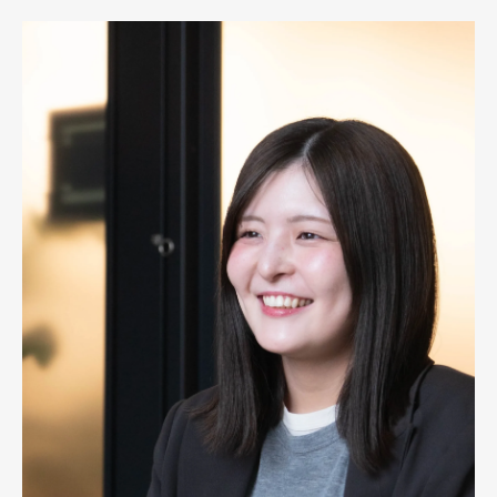
仕事
仕事・チーム
仕事・チーム
カル
2025/09/02
2025/09/01
＃新卒先輩座談会｜「ぶっ
jinjerのVPoT×テックリー
VP
ちゃけどうなの？」25新卒
ドが語る、“日本一”を目指す
ード
の”今”に迫ってみた
開発基盤の裏側
チー
「共