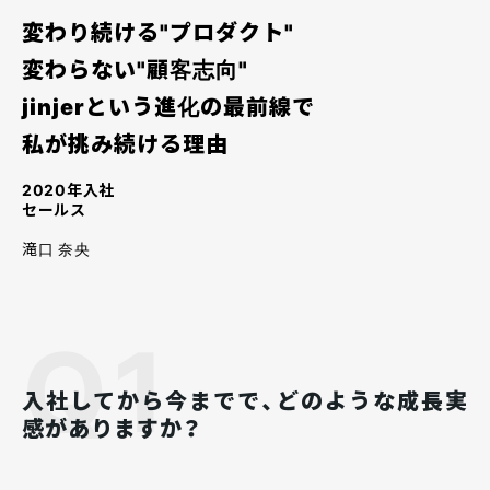
変わり続ける"プロダクト"
変わらない"顧客志向"
jinjerという進化の最前線で
私が挑み続ける理由
社員ストーリー
社員ストーリー
社員
2020年入社
2025/08/28
2025/08/27
セールス
＃入社エントリ｜ユーザー
＃入社エントリ｜カスタマ
＃入
体験を大切にするものづく
ーサクセスをもっと極めた
ドセ
滝口 奈央
りがしたい！Web広告デザ
い！世界で最もお客様を大
から
イナーから転身した私のリ
切にする会社でリアルに感
い！
アル
じたこととは？
「リ
Q1
仕事・チーム
入社してから今までで、どのような成長実
感がありますか？