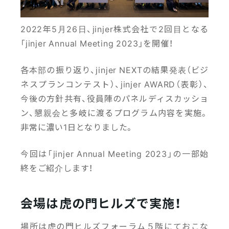
2022年5月26日、jinjer株式会社で2回目となる
「jinjer Annual Meeting 2023」を開催！
各本部の振り返り、jinjer NEXTの結果発表（ビジ
社員ストーリー
社員ストーリー
社員
ネスプランコンテスト）、jinjer AWARD（表彰）、
2025/08/28
2025/08/27
今後の方針共有、役員陣のパネルディスカッショ
＃入社エントリ｜ユーザー
＃入社エントリ｜カスタマ
＃入
ン、懇親会と多岐に渡るプログラム内容を実施。
体験を大切にするものづく
ーサクセスをもっと極めた
ドセ
りがしたい！Web広告デザ
い！世界で最もお客様を大
から
非常に濃い1日となりました。
イナーから転身した私のリ
切にする会社でリアルに感
い！
アル
じたこととは？
「リ
今回は「jinjer Annual Meeting 2023」の一部始
仕事・チーム
終をご紹介します！
会場は虎の門ヒルズで実施！
場所は虎の門ヒルズフォーラム５階にておこな