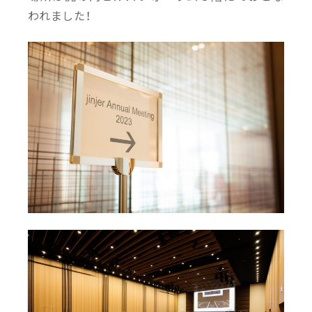
仕事
われました！
仕事・チーム
仕事・チーム
カル
2025/09/02
2025/09/01
＃新卒先輩座談会｜「ぶっ
jinjerのVPoT×テックリー
VP
ちゃけどうなの？」25新卒
ドが語る、“日本一”を目指す
ード
の”今”に迫ってみた
開発基盤の裏側
チー
「共