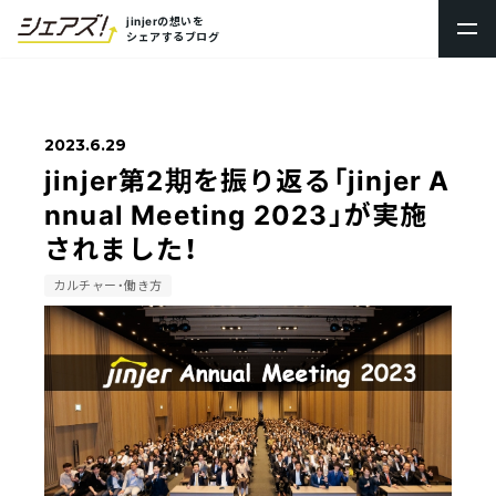
jinjerの想いを
シェアするブログ
トップ
2023.6.29
新卒採用
jinjer第2期を振り返る「jinjer A
キャリア採用
nnual Meeting 2023」が実施
されました！
プロダクト採用
カルチャー・働き方
採用ブログシェアズ！
社内制度・オフィス
数字で見るjinjer
社員ストーリー